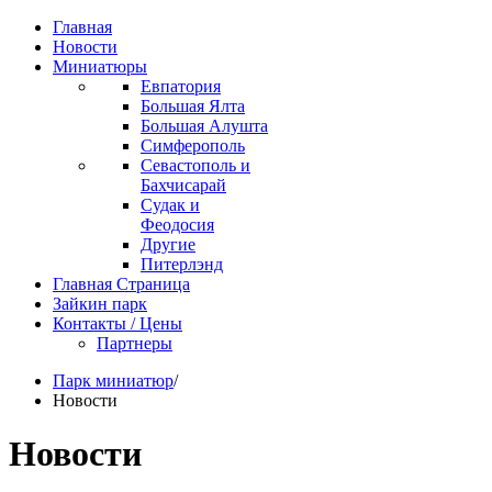
Главная
Новости
Миниатюры
Евпатория
Большая Ялта
Большая Алушта
Симферополь
Севастополь и
Бахчисарай
Судак и
Феодосия
Другие
Питерлэнд
Главная Страница
Зайкин парк
Контакты / Цены
Партнеры
Парк миниатюр
/
Новости
Новости