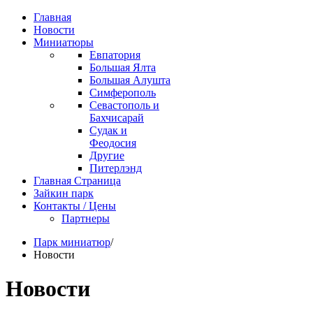
Главная
Новости
Миниатюры
Евпатория
Большая Ялта
Большая Алушта
Симферополь
Севастополь и
Бахчисарай
Судак и
Феодосия
Другие
Питерлэнд
Главная Страница
Зайкин парк
Контакты / Цены
Партнеры
Парк миниатюр
/
Новости
Новости