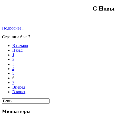
С Новы
Подробнее ...
Страница 6 из 7
В начало
Назад
1
2
3
4
5
6
7
Вперёд
В конец
Миниатюры