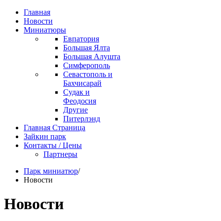
Главная
Новости
Миниатюры
Евпатория
Большая Ялта
Большая Алушта
Симферополь
Севастополь и
Бахчисарай
Судак и
Феодосия
Другие
Питерлэнд
Главная Страница
Зайкин парк
Контакты / Цены
Партнеры
Парк миниатюр
/
Новости
Новости