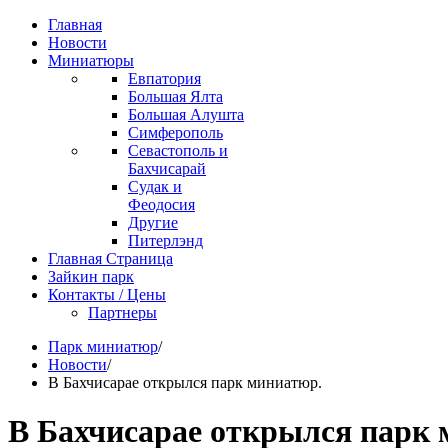
Главная
Новости
Миниатюры
Евпатория
Большая Ялта
Большая Алушта
Симферополь
Севастополь и
Бахчисарай
Судак и
Феодосия
Другие
Питерлэнд
Главная Страница
Зайкин парк
Контакты / Цены
Партнеры
Парк миниатюр
/
Новости
/
В Бахчисарае открылся парк миниатюр.
В Бахчисарае открылся парк