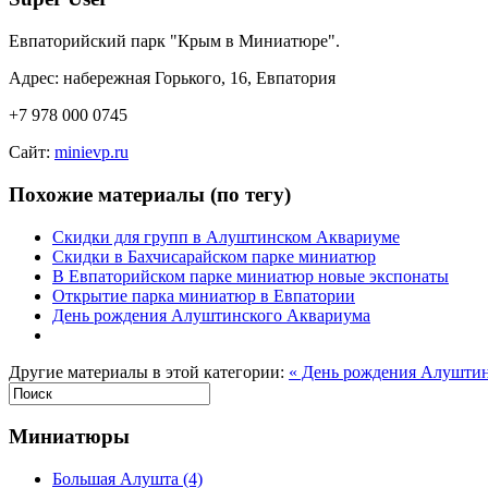
Евпаторийский парк "Крым в Миниатюре".
Адрес: набережная Горького, 16, Евпатория
+7 978 000 0745
Сайт:
minievp.ru
Похожие материалы (по тегу)
Скидки для групп в Алуштинском Аквариуме
Скидки в Бахчисарайском парке миниатюр
В Евпаторийском парке миниатюр новые экспонаты
Открытие парка миниатюр в Евпатории
День рождения Алуштинского Аквариума
Другие материалы в этой категории:
« День рождения Алушти
Миниатюры
Большая Алушта
(4)