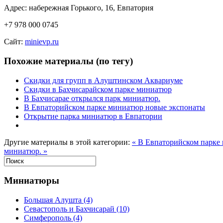
Адрес: набережная Горького, 16, Евпатория
+7 978 000 0745
Сайт:
minievp.ru
Похожие материалы (по тегу)
Скидки для групп в Алуштинском Аквариуме
Скидки в Бахчисарайском парке миниатюр
В Бахчисарае открылся парк миниатюр.
В Евпаторийском парке миниатюр новые экспонаты
Открытие парка миниатюр в Евпатории
Другие материалы в этой категории:
« В Евпаторийском парке
миниатюр. »
Миниатюры
Большая Алушта
(4)
Севастополь и Бахчисарай
(10)
Симферополь
(4)