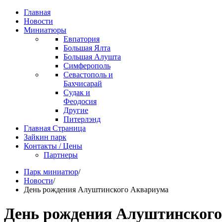
Главная
Новости
Миниатюры
Евпатория
Большая Ялта
Большая Алушта
Симферополь
Севастополь и
Бахчисарай
Судак и
Феодосия
Другие
Питерлэнд
Главная Страница
Зайкин парк
Контакты / Цены
Партнеры
Парк миниатюр
/
Новости
/
День рождения Алуштинского Аквариума
День рождения Алуштинског