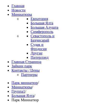
Главная
Новости
Миниатюры
Евпатория
Большая Ялта
Большая Алушта
Симферополь
Севастополь и
Бахчисарай
Судак и
Феодосия
Другие
Питерлэнд
Главная Страница
Зайкин парк
Контакты / Цены
Партнеры
Парк миниатюр
/
Миниатюры
/
Группа1
/
Большая Ялта
/
Парк Миниатюр