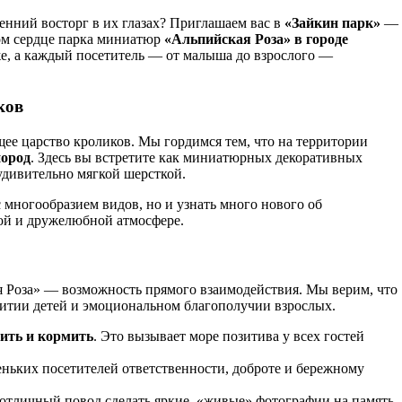
енний восторг в их глазах? Приглашаем вас в
«Зайкин парк»
—
ом сердце парка миниатюр
«Альпийская Роза» в городе
иже, а каждый посетитель — от малыша до взрослого —
ков
щее царство кроликов. Мы гордимся тем, что на территории
пород
. Здесь вы встретите как миниатюрных декоративных
удивительно мягкой шерсткой.
с многообразием видов, но и узнать много нового об
ой и дружелюбной атмосфере.
я Роза» — возможность прямого взаимодействия. Мы верим, что
витии детей и эмоциональном благополучии взрослых.
ить и кормить
. Это вызывает море позитива у всех гостей
ньких посетителей ответственности, доброте и бережному
отличный повод сделать яркие, «живые» фотографии на память