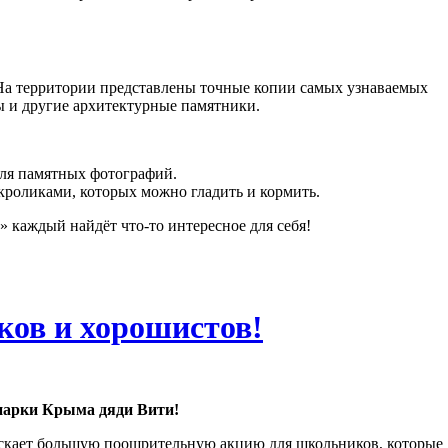
На территории представлены точные копии самых узнаваемых
ы и другие архитектурные памятники.
ля памятных фотографий.
оликами, которых можно гладить и кормить.
 каждый найдёт что-то интересное для себя!
ков и хорошистов!
парки Крыма дяди Вити!
ускает большую поощрительную акцию для школьников, которые