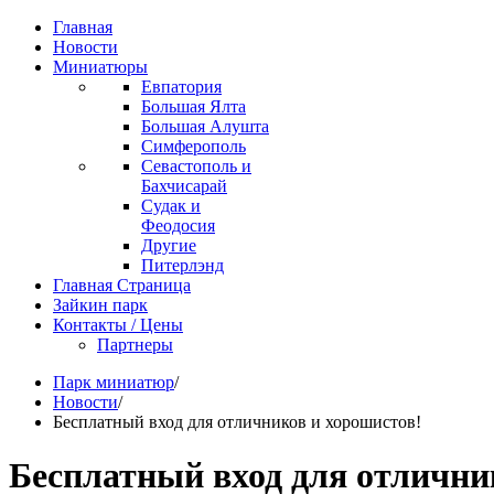
Главная
Новости
Миниатюры
Евпатория
Большая Ялта
Большая Алушта
Симферополь
Севастополь и
Бахчисарай
Судак и
Феодосия
Другие
Питерлэнд
Главная Страница
Зайкин парк
Контакты / Цены
Партнеры
Парк миниатюр
/
Новости
/
Бесплатный вход для отличников и хорошистов!
Бесплатный вход для отлични