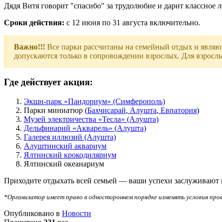
Дядя Витя говорит "спасибо" за трудолюбие и дарит классное л
Сроки действия:
с 12 июня по 31 августа включительно.
Важно!!!
Все парки рассчитаны на семейный отдых и являю
допускаются только в сопровождении взрослых. Для взросл
Где действует акция:
Экшн-парк «Пандориум» (Симферополь)
Парки миниатюр (
Бахчисарай
,
Алушта
,
Евпатория
)
Музей электричества «Тесла» (Алушта)
Дельфинарий «Акварель» (Алушта)
Галерея иллюзий (Алушта)
Алуштинский аквариум
Ялтинский крокодиляриум
Ялтинский океанариум
Приходите отдыхать всей семьей — ваши успехи заслуживают 
*Организатор имеет право в одностороннем порядке изменять условия пров
Опубликовано в
Новости