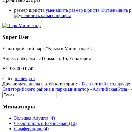
Прочитано
231
раз
размер шрифта
уменьшить размер шрифта
Super User
Евпаторийский парк "Крым в Миниатюре".
Адрес: набережная Горького, 16, Евпатория
+7 978 000 0745
Сайт:
minievp.ru
Другие материалы в этой категории:
« Бесплатный вход для де
Евпаторийского района в парке миниатюр «Альпийская Роза» 
Миниатюры
Большая Алушта
(4)
Севастополь и Бахчисарай
(10)
Симферополь
(4)