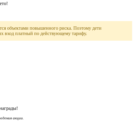
ето!
тся объектами повышенного риска. Поэтому дети
ых вход платный по действующему тарифу.
награды!
едения акции.