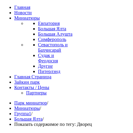
Главная
Новости
Миниатюры
Евпатория
Большая Ялта
Большая Алушта
Симферополь
Севастополь и
Бахчисарай
Судак и
Феодосия
Другие
Питерлэнд
Главная Страница
Зайкин парк
Контакты / Цены
Партнеры
Парк миниатюр
/
Миниатюры
/
Группа1
/
Большая Ялта
/
Показать содержимое по тегу: Дворец