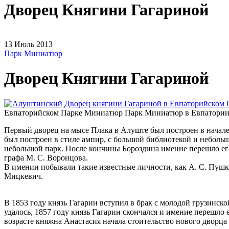
Дворец Княгини Гагариной
13
Июль
2013
Парк Миниатюр
Дворец Княгини Гагариной
Евпаторийском Парке Миниатюр
Парк Миниатюр в Евпатори
Первый дворец на мысе Плака в Алуште был построен в начал
был построен в стиле ампир, с большой библиотекой и небол
небольшой парк. После кончины Бороздина имение перешло его
графа М. С. Воронцова.
В имении побывали такие известные личности, как А. С. Пушки
Мицкевич.
В 1853 году князь Гагарин вступил в брак с молодой грузинск
удалось, 1857 году князь Гагарин скончался и имение перешло 
возрасте княжна Анастасия начала стоительство нового дворца