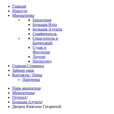
Главная
Новости
Миниатюры
Евпатория
Большая Ялта
Большая Алушта
Симферополь
Севастополь и
Бахчисарай
Судак и
Феодосия
Другие
Питерлэнд
Главная Страница
Зайкин парк
Контакты / Цены
Партнеры
Парк миниатюр
/
Миниатюры
/
Группа1
/
Большая Алушта
/
Дворец Княгини Гагариной