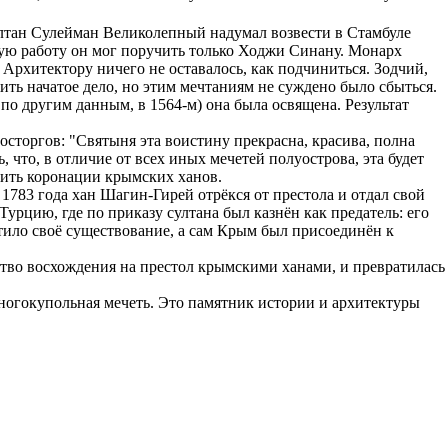
султан Сулейман Великолепный надумал возвести в Стамбуле
ную работу он мог поручить только Ходжи Синану. Монарх
 Архитектору ничего не оставалось, как подчиниться. Зодчий,
ить начатое дело, но этим мечтаниям не суждено было сбыться.
по другим данным, в 1564-м) она была освящена. Результат
осторгов: "Святыня эта воистину прекрасна, красива, полна
 что, в отличие от всех иных мечетей полуострова, эта будет
дить коронации крымских ханов.
 1783 года хан Шагин-Гирей отрёкся от престола и отдал свой
урцию, где по приказу султана был казнён как предатель: его
тило своё существование, а сам Крым был присоединён к
нство восхождения на престол крымскими ханами, и превратилась
ногокупольная мечеть. Это памятник истории и архитектуры