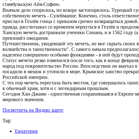
стамбульскую Айя-Софию.
Вначале дело спорилось, но вскоре застопорилось. Турецкий 
собственную мечеть - Сулеймание. Конечно, столь ответствен
прислал в Гезлёв гонца с приказом срочно возвращаться домой.
правда, рассчитывал со временем вернуться в Гезлёв и продолж
Ханскую мечеть достраивали ученики Синана, и в 1562 году (а 
превзошёл ожидания.
Путешественник, увидевший эту мечеть, не мог скрыть своих в
волшебства и таинственности". С самого начала предполагалось,
наделена совершенно особыми функциями - в ней будут прохо
Статус мечети резко изменился после того, как в конце февраля
народ под покровительство России. Впоследствии он выехал в Т
посадили в мешок и утопили в море. Крымское ханство прекра
Российской империи.
С тех пор мечеть перестала быть местом, где совершалось таи
в обычный храм, хотя и с легендарным прошлым.
Сегодня Хан-Джами - единственная сохранившаяся в Европе м
мирового значения.
Посмотреть на Яндекс карте
Tag:
Евпатория