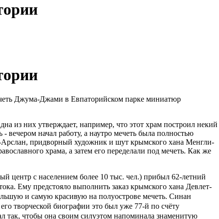
тории
тории
еть Джума-Джами в Евпаторийском парке миниатюр
на из них утверждает, например, что этот храм построил некий
 - вечером начал работу, а наутро мечеть была полностью
н-Арслан, придворный художник и шут крымского хана Менгли-
равославного храма, а затем его переделали под мечеть. Как же
вый центр с населением более 10 тыс. чел.) прибыл 62-летний
ока. Ему предстояло выполнить заказ крымского хана Девлет-
 большую и самую красивую на полуострове мечеть. Синан
 его творческой биографии это был уже 77-й по счёту
ал так, чтобы она своим силуэтом напоминала знаменитую