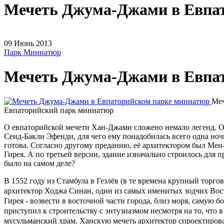
Мечеть Джума-Джами в Евпа
09
Июнь
2013
Парк Миниатюр
Мечеть Джума-Джами в Евпа
Меч
Евпаторийский парк миниатюр
О евпаторийской мечети Хан-Джами сложено немало легенд. Од
Сеид-Бакли Эфенди, для чего ему понадобилась всего одна ночь
готова. Согласно другому преданию, её архитектором был Ме
Гирея. А по третьей версии, здание изначально строилось для п
было на самом деле?
В 1552 году из Стамбула в Гезлёв (в те времена крупный торго
архитектор Ходжа Синан, один из самых именитых зодчих Вост
Гирея - возвести в восточной части города, близ моря, самую
приступил к строительству с энтузиазмом несмотря на то, что в
мусульманский храм. Ханскую мечеть архитектор спроектиров