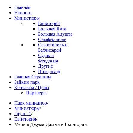
Главная
Новости
Миниатюры
Евпатория
Большая Ялта
Большая Алушта
Симферополь
Севастополь и
Бахчисарай
Судак и
Феодосия
Другие
Питерлэнд
Главная Страница
Зайкин парк
Контакты / Цены
Партнеры
Парк миниатюр
/
Миниатюры
/
Группа1
/
Евпатория
/
Мечеть Джума-Джами в Евпатории