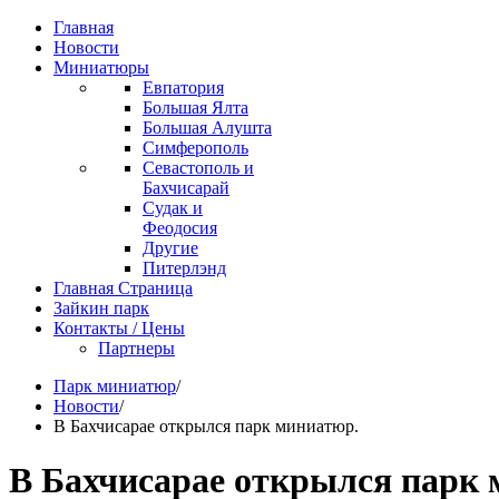
Главная
Новости
Миниатюры
Евпатория
Большая Ялта
Большая Алушта
Симферополь
Севастополь и
Бахчисарай
Судак и
Феодосия
Другие
Питерлэнд
Главная Страница
Зайкин парк
Контакты / Цены
Партнеры
Парк миниатюр
/
Новости
/
В Бахчисарае открылся парк миниатюр.
В Бахчисарае открылся парк