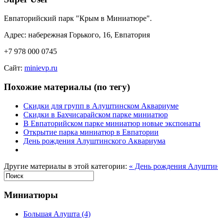
Евпаторийский парк "Крым в Миниатюре".
Адрес: набережная Горького, 16, Евпатория
+7 978 000 0745
Сайт:
minievp.ru
Похожие материалы (по тегу)
Скидки для групп в Алуштинском Аквариуме
Скидки в Бахчисарайском парке миниатюр
В Евпаторийском парке миниатюр новые экспонаты
Открытие парка миниатюр в Евпатории
День рождения Алуштинского Аквариума
Другие материалы в этой категории:
« День рождения Алушти
Миниатюры
Большая Алушта
(4)