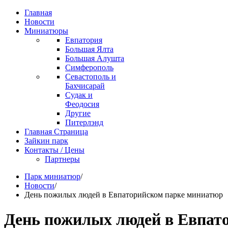
Главная
Новости
Миниатюры
Евпатория
Большая Ялта
Большая Алушта
Симферополь
Севастополь и
Бахчисарай
Судак и
Феодосия
Другие
Питерлэнд
Главная Страница
Зайкин парк
Контакты / Цены
Партнеры
Парк миниатюр
/
Новости
/
День пожилых людей в Евпаторийском парке миниатюр
День пожилых людей в Евпат