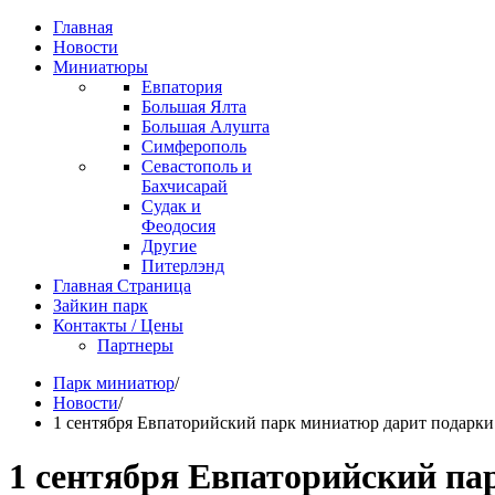
Главная
Новости
Миниатюры
Евпатория
Большая Ялта
Большая Алушта
Симферополь
Севастополь и
Бахчисарай
Судак и
Феодосия
Другие
Питерлэнд
Главная Страница
Зайкин парк
Контакты / Цены
Партнеры
Парк миниатюр
/
Новости
/
1 сентября Евпаторийский парк миниатюр дарит подарки
1 сентября Евпаторийский па