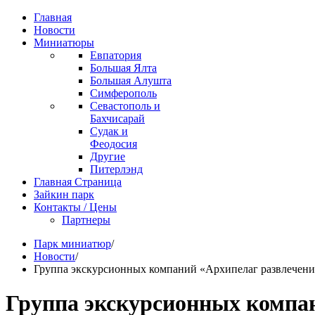
Главная
Новости
Миниатюры
Евпатория
Большая Ялта
Большая Алушта
Симферополь
Севастополь и
Бахчисарай
Судак и
Феодосия
Другие
Питерлэнд
Главная Страница
Зайкин парк
Контакты / Цены
Партнеры
Парк миниатюр
/
Новости
/
Группа экскурсионных компаний «Архипелаг развлечени
Группа экскурсионных компа