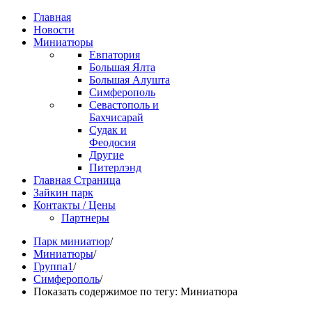
Главная
Новости
Миниатюры
Евпатория
Большая Ялта
Большая Алушта
Симферополь
Севастополь и
Бахчисарай
Судак и
Феодосия
Другие
Питерлэнд
Главная Страница
Зайкин парк
Контакты / Цены
Партнеры
Парк миниатюр
/
Миниатюры
/
Группа1
/
Симферополь
/
Показать содержимое по тегу: Миниатюра